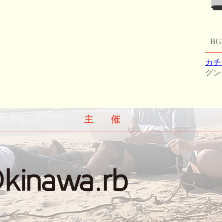
B
カチ
グン
主催