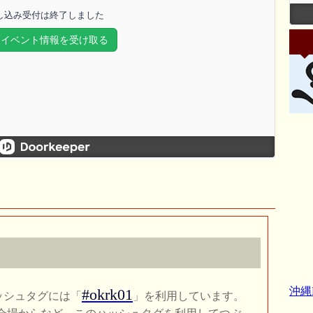
沖縄
#okrk01
のハッシュタグには「
」を利用しています。