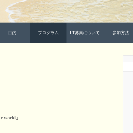
目的
プログラム
LT募集について
参加方法
r world」