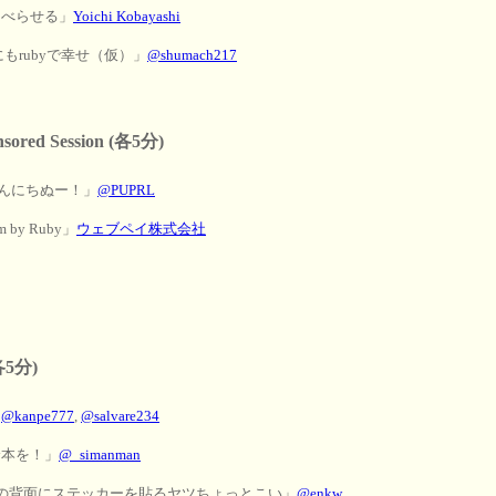
ゃべらせる」
Yoichi Kobayashi
にもrubyで幸せ（仮）」
@shumach217
onsored Session (各5分)
んにちぬー！」
@PUPRL
em by Ruby」
ウェブペイ株式会社
各5分)
」
@kanpe777
,
@salvare234
y本を！」
@_simanman
s: Macの背面にステッカーを貼るヤツちょっとこい」
@enkw_