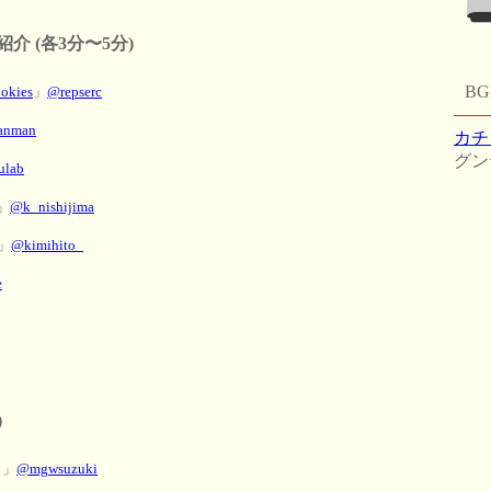
 (各3分〜5分)
B
okies
」
@repserc
anman
カチ
グン
ulab
」
@k_nishijima
」
@kimihito_
e
)
り」
@mgwsuzuki