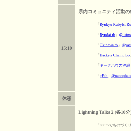
県内コミュニティ活動の紹介
「
Ryukyu Rubyist Ro
「
Ryudai.rb
」
@_sim
「
Okinawa.rb
」
@yas
15:10
「
Hackers Champloo
「
ギークハウス沖縄
「
gFab
」
@nanophat
休憩
Lightning Talks 2 (各10分
「rcairoでものづく