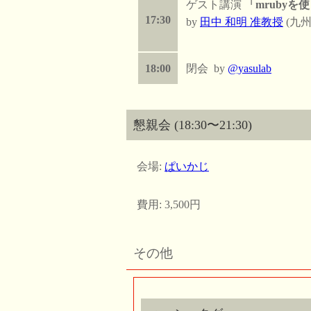
ゲスト講演
「mrubyを
17:30
by
田中 和明 准教授
(九
18:00
閉会 by
@yasulab
懇親会 (18:30〜21:30)
会場:
ぱいかじ
費用: 3,500円
その他