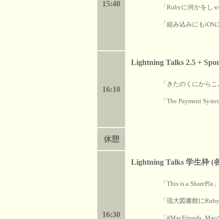
15:40
「Rubyに何かをし
「組み込みにもiOS
Lightning Talks 2.5 + Sp
「きたのくにからこ
16:10
「The Payment Syst
休憩
Lightning Talks 学生枠 (
「This is a SharePla
「琉大図書館にRub
16:30
「#MacFriend