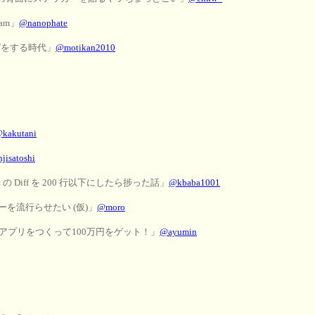
gram」
@nanophate
グをする時代」
@motikan2010
kakutani
jisatoshi
uest の Diff を 200 行以下にしたら捗った話」
@kbaba1001
を流行らせたい (仮)」
@moro
イルアプリをつくって100万円をゲット！」
@ayumin