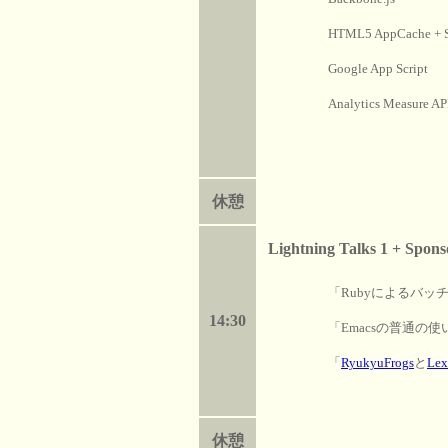
HTML5 AppCache + S
Google App Script
Analytics Measure AP
休憩
Lightning Talks 1 + Spon
「Rubyによるバ
14:30
「Emacsの普通の使
「
RyukyuFrogs
と
Lex
休憩