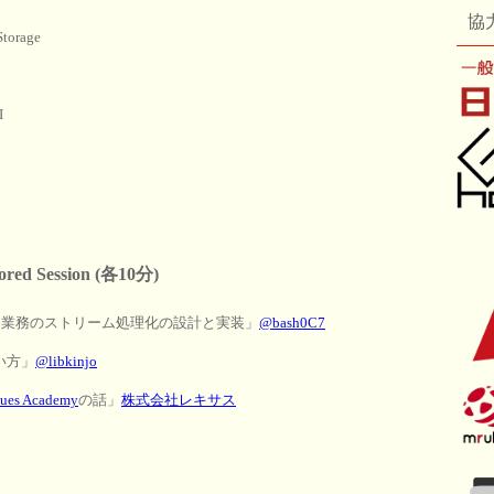
協
torage
I
sored Session (各10分)
ッチ業務のストリーム処理化の設計と実装」
@bash0C7
い方」
@libkinjo
ues Academy
の話」
株式会社レキサス