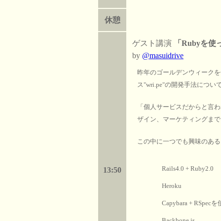
休憩
ゲスト講演
「Rubyを
by
@masuidrive
昨年のゴールデンウィークを使
ス"wri.pe"の開発手法につ
「個人サービスだからと言わ
ザイン、マーケティングまで
この中に一つでも興味のある
Rails4.0 + Ruby2.0
13:50
Heroku
Capybara + RS
Backbone.js