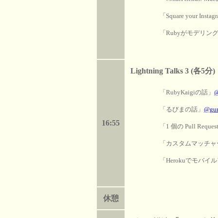
「Square your Insta
「Rubyがモデリン
Lightning Talks 3 (各5分)
「RubyKaigiの話」
@
「るびまの話」
@gun
16:55
「1 個の Pull Req
「カスタムマッチャー
「Herokuでモバ
休憩