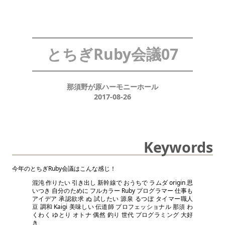
とちぎRuby会議07
那須野が原ハーモニーホール
2017-08-26
Keywords
今年のとちぎRuby会議はこんな感じ！
混沌 作りたい 引き出し 新幹線で おうちで ラムダ origin 思
いつき 自分のために フルカラー Ruby プログラマー 仕事も
アイデア 承認欲求 ぬ 試したい 源泉 るつぼ タイマー職人
豆 調和 Kaigi 美味しい 伝道師 プロフェッショナル 那須 わ
くわく ゆとり オトナ 偶然 釣り 世代 プログラミング 大好
き