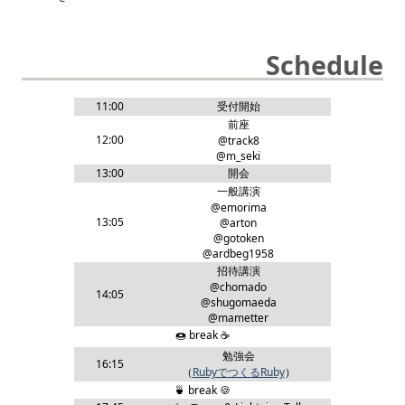
Schedule
11:00
受付開始
前座
12:00
@track8
@m_seki
13:00
開会
一般講演
@emorima
13:05
@arton
@gotoken
@ardbeg1958
招待講演
@chomado
14:05
@shugomaeda
@mametter
🍩 break ☕
勉強会
16:15
（
RubyでつくるRuby
）
🍵 break 🍪