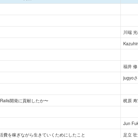
川端 光
Kazuh
福井 修
jugyo
てRails開発に貢献したか〜
梶原 寿
Jun F
て生活費を稼ぎながら生きていくためにしたこと
足立 壮