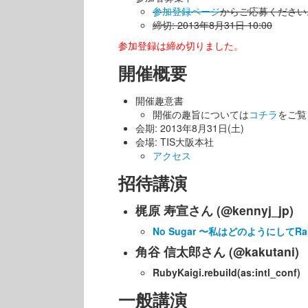
参加登録ページ
からご応募ください
締切: 2013年8月31日 10:00
参加登録は締め切りました。
開催概要
開催趣意書
開催の趣旨については
コチラ
をご覧
会期: 2013年8月31日(土)
会場: TIS大阪本社
アクセス
招待講演
梶原 寿宣さん (@kennyj_jp)
No Sugar 〜私はどのようにしてR
角谷 信太郎さん (@kakutani)
RubyKaigi.rebuild(as:intl_conf)
一般講演