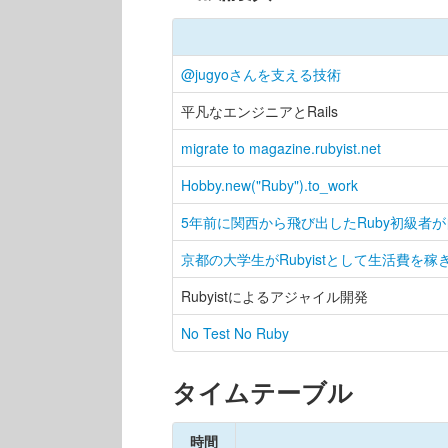
@jugyoさんを支える技術
平凡なエンジニアとRails
migrate to magazine.rubyist.net
Hobby.new("Ruby").to_work
5年前に関西から飛び出したRuby初級者
京都の大学生がRubyistとして生活費を
Rubyistによるアジャイル開発
No Test No Ruby
タイムテーブル
時間