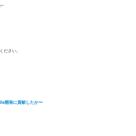
。
ください。
ails開発に貢献したか〜