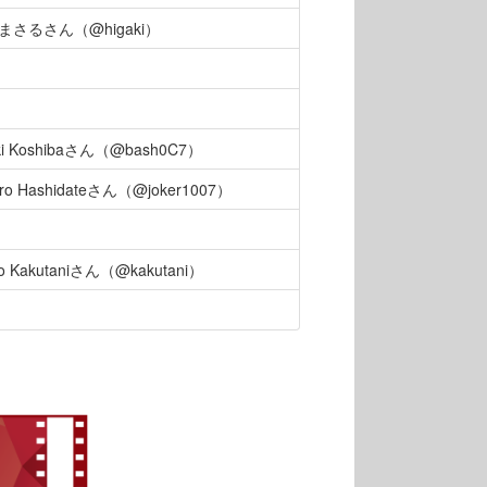
まさるさん（@higaki）
aki Koshibaさん（@bash0C7）
iro Hashidateさん（@joker1007）
ro Kakutaniさん（@kakutani）