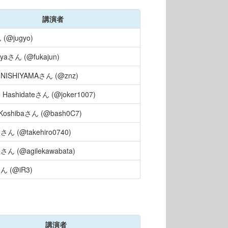
講演者
 (@jugyo)
ayaさん (@fukajun)
o NISHIYAMAさん (@znz)
o Hashidateさん (@joker1007)
i Koshibaさん (@bash0C7)
ん (@takehiro0740)
ん (@agilekawabata)
 (@iR3)
講演者