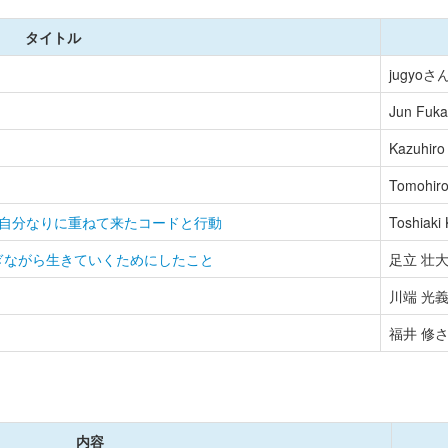
タイトル
jugyoさん
Jun Fuk
Kazuhir
Tomohir
が自分なりに重ねて来たコードと行動
Toshiak
稼ぎながら生きていくためにしたこと
足立 壮大さ
川端 光義さ
福井 修さん
内容